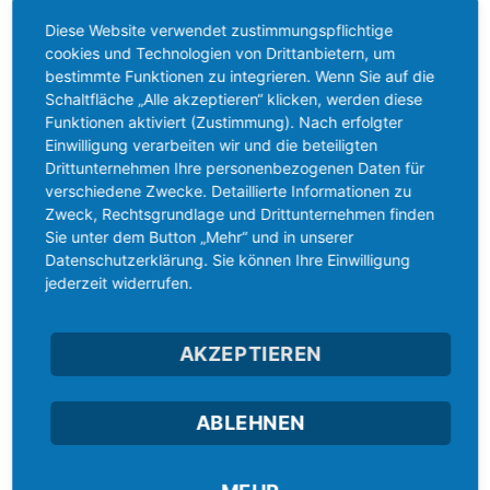
ARCHIV
Diese Website verwendet zustimmungspflichtige
cookies und Technologien von Drittanbietern, um
bestimmte Funktionen zu integrieren. Wenn Sie auf die
Mai 2026
(2)
Schaltfläche „Alle akzeptieren“ klicken, werden diese
Funktionen aktiviert (Zustimmung). Nach erfolgter
Januar 2026
(3)
Einwilligung verarbeiten wir und die beteiligten
Drittunternehmen Ihre personenbezogenen Daten für
Dezember 2025
(1)
verschiedene Zwecke. Detaillierte Informationen zu
Zweck, Rechtsgrundlage und Drittunternehmen finden
November 2025
(1)
Sie unter dem Button „Mehr“ und in unserer
Datenschutzerklärung. Sie können Ihre Einwilligung
Oktober 2025
(2)
jederzeit widerrufen.
Mai 2025
(1)
April 2025
(1)
AKZEPTIEREN
Februar 2025
(1)
ABLEHNEN
Januar 2025
(3)
Juli 2024
(1)