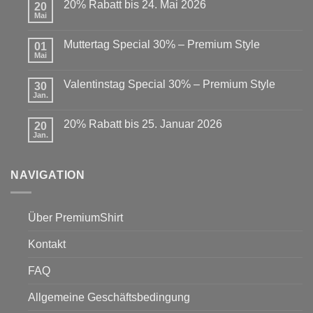
20% Rabatt bis 24. Mai 2026
20
Mai
Keine
Kommentare
zu
Muttertag Special 30% – Premium Style
01
20%
Rabatt
Mai
Keine
bis
Kommentare
24.
zu
Mai
Valentinstag Special 30% – Premium Style
30
Muttertag
2026
Special
Jan.
Keine
30%
Kommentare
–
zu
Premium
20% Rabatt bis 25. Januar 2026
20
Valentinstag
Style
Special
Jan.
Keine
30%
Kommentare
–
zu
Premium
20%
Style
NAVIGATION
Rabatt
bis
25.
Januar
2026
Über PremiumShirt
Kontakt
FAQ
Allgemeine Geschäftsbedingung