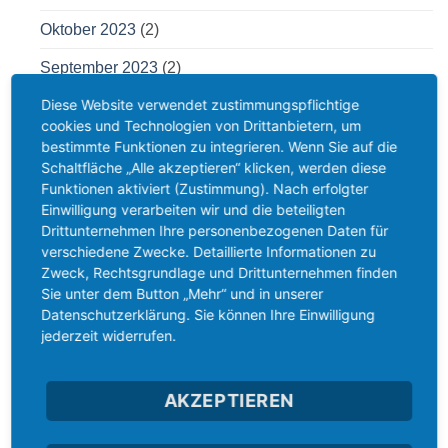
Oktober 2023
(2)
September 2023
(2)
Diese Website verwendet zustimmungspflichtige
August 2023
(2)
cookies und Technologien von Drittanbietern, um
Juli 2023
(2)
bestimmte Funktionen zu integrieren. Wenn Sie auf die
Schaltfläche „Alle akzeptieren“ klicken, werden diese
Juni 2023
(3)
Funktionen aktiviert (Zustimmung). Nach erfolgter
Einwilligung verarbeiten wir und die beteiligten
Mai 2023
(3)
Drittunternehmen Ihre personenbezogenen Daten für
verschiedene Zwecke. Detaillierte Informationen zu
April 2023
(2)
Zweck, Rechtsgrundlage und Drittunternehmen finden
Sie unter dem Button „Mehr“ und in unserer
März 2023
(3)
Datenschutzerklärung. Sie können Ihre Einwilligung
Februar 2023
(2)
jederzeit widerrufen.
Januar 2023
(3)
AKZEPTIEREN
November 2022
(4)
Oktober 2022
(2)