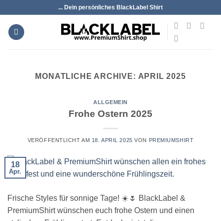
Zum
... Dein persönliches BlackLabel Shirt
Inhalt
springen
MONATLICHE ARCHIVE:
APRIL 2025
ALLGEMEIN
Frohe Ostern 2025
VERÖFFENTLICHT AM
18. APRIL 2025
VON
PREMIUMSHIRT
18
Apr.
Frische Styles für sonnige Tage! ☀️🌷 BlackLabel &
PremiumShirt wünschen euch frohe Ostern und einen