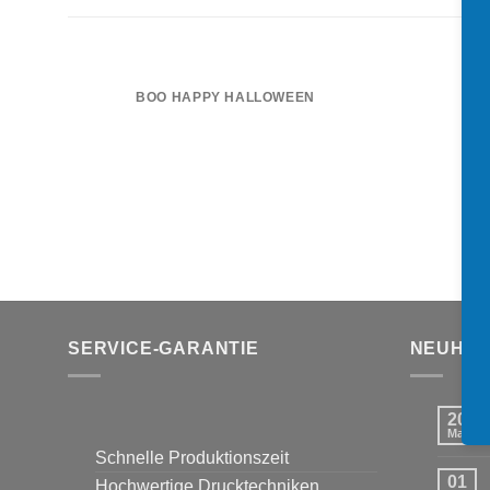
BOO HAPPY HALLOWEEN
B
SERVICE-GARANTIE
NEUHEI
20
Mai
Schnelle Produktionszeit
01
Hochwertige Drucktechniken