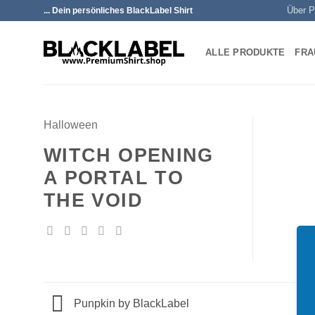
Zum
Über P
... Dein persönliches BlackLabel Shirt
Inhalt
springen
ALLE PRODUKTE
FRA
Halloween
WITCH OPENING
A PORTAL TO
THE VOID
Punpkin by BlackLabel