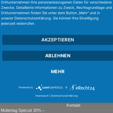
Drittunternehmen Ihre personenbezogenen Daten für verschiedene
Zwecke. Detaillierte Informationen zu Zweck, Rechtsgrundlage und
Drittunternehmen finden Sie unter dem Button „Mehr“ und in
unserer Datenschutzerklärung. Sie können Ihre Einwilligung
OO HAPPY HALLOWEEN
HAPPY HALLOWEEN WITC
jederzeit widerrufen.
BROOMSTICK
AKZEPTIEREN
ABLEHNEN
MEHR
TEN & NEWS
NAVIGATION
Powered by
&
Über PremiumShirt
20% Rabatt bis 24. Mai 2026
Impressum
|
Datenschutzerklärung
Keine
Kommentare
Kontakt
zu
Muttertag Special 30% –
20%