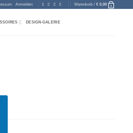
ressum
Anmelden
Warenkorb /
€
0,00
0
SSOIRES
DESIGN-GALERIE