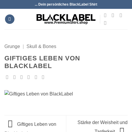
Zum
... Dein persönliches BlackLabel Shirt
Inhalt
springen
Grunge
|
Skull & Bones
GIFTIGES LEBEN VON
BLACKLABEL
Stärke der Weisheit und
Giftiges Leben von
Tapferkeit