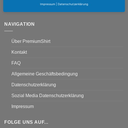
Premium
20% Rabatt bis 25. Januar 2026
20
Valentinstag
Impressum
|
Datenschutzerklärung
Style
Special
Jan.
Keine
30%
Kommentare
–
zu
Premium
20%
Style
NAVIGATION
Rabatt
bis
25.
Januar
2026
Über PremiumShirt
Kontakt
FAQ
Allgemeine Geschäftsbedingung
Datenschutzerklärung
Sozial Media Datenschutzerklärung
Impressum
FOLGE UNS AUF...