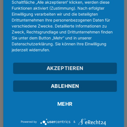
Schaltfläche „Alle akzeptieren“ klicken, werden diese
Funktionen aktiviert (Zustimmung). Nach erfolgter
Schnelle Produktionszeit
Einwilligung verarbeiten wir und die beteiligten
Drittunternehmen Ihre personenbezogenen Daten für
Hochwertige Drucktechniken
verschiedene Zwecke. Detaillierte Informationen zu
Günstiger Versand
Zweck, Rechtsgrundlage und Drittunternehmen finden
Hilfsbereiter Service
Sie unter dem Button „Mehr“ und in unserer
Faire Rückgaberegeln
Datenschutzerklärung. Sie können Ihre Einwilligung
jederzeit widerrufen.
30 Tage Rückgabegarantie
NEUHEITEN & NEWS
AKZEPTIEREN
20% Rabatt bis 24. Mai 2026
20
ABLEHNEN
Mai
Keine
Kommentare
zu
Muttertag Special 30% – Premium Style
01
20%
Rabatt
Mai
MEHR
Keine
bis
Kommentare
24.
zu
Mai
Valentinstag Special 30% – Premium Style
30
Muttertag
2026
Special
Jan.
Keine
Powered by
&
30%
Kommentare
–
zu