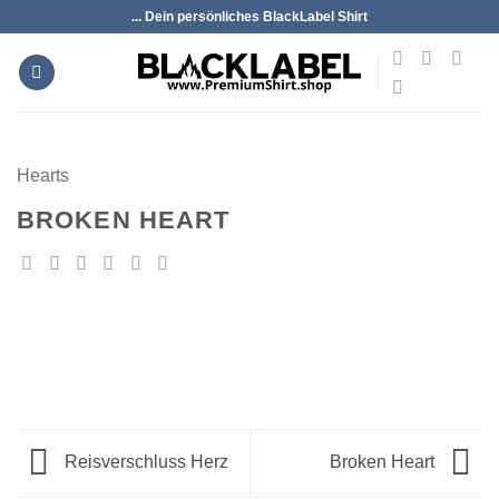
Zum
... Dein persönliches BlackLabel Shirt
Inhalt
springen
Hearts
BROKEN HEART
Reisverschluss Herz
Broken Heart