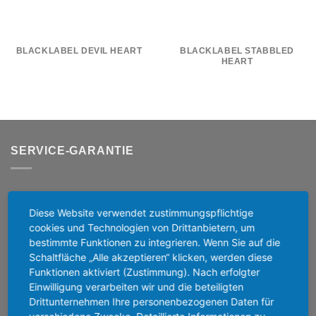
BLACKLABEL DEVIL HEART
BLACKLABEL STABBLED
HEART
SERVICE-GARANTIE
Diese Website verwendet zustimmungspflichtige
Schnelle Produktionszeit
cookies und Technologien von Drittanbietern, um
Hochwertige Drucktechniken
bestimmte Funktionen zu integrieren. Wenn Sie auf die
Schaltfläche „Alle akzeptieren“ klicken, werden diese
Günstiger Versand
Funktionen aktiviert (Zustimmung). Nach erfolgter
Hilfsbereiter Service
Einwilligung verarbeiten wir und die beteiligten
Faire Rückgaberegeln
Drittunternehmen Ihre personenbezogenen Daten für
30 Tage Rückgabegarantie