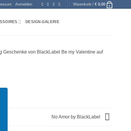
ressum
Anmelden
Warenkorb /
€
0,00
0
SSOIRES
DESIGN-GALERIE
No Amor by BlackLabel