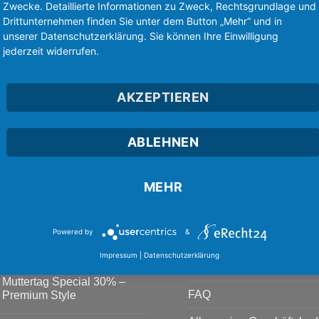
Zwecke. Detaillierte Informationen zu Zweck, Rechtsgrundlage und
Drittunternehmen finden Sie unter dem Button „Mehr“ und in
unserer Datenschutzerklärung. Sie können Ihre Einwilligung
jederzeit widerrufen.
BE MY VALENTINE BY BLAC
AKZEPTIEREN
. AND MR. VALENTINE BY
BLACKLABEL
ABLEHNEN
MEHR
TEN & NEWS
NAVIGATION
Powered by
&
Über PremiumShirt
20% Rabatt bis 24. Mai 2026
Impressum
|
Datenschutzerklärung
Keine
Kommentare
Kontakt
zu
Muttertag Special 30% –
20%
Rabatt
FAQ
Premium Style
bis
Keine
24.
Kommentare