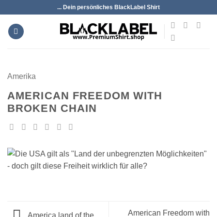
Zum
... Dein persönliches BlackLabel Shirt
Inhalt
springen
Amerika
AMERICAN FREEDOM WITH
BROKEN CHAIN
American Freedom with
America land of the