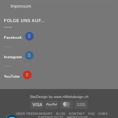
Impressum
FOLGE UNS AUF...
Facebook
Instagram
YouTube
SiteDesign by
www.rtWebdesign.ch
Visa
PayPal
MasterCard
Bank
Transfer
ÜBER PREMIUMSHIRT
BLOG
KONTAKT
FAQ
AGBS
DATENSCHUTZ
IMPRESSUM