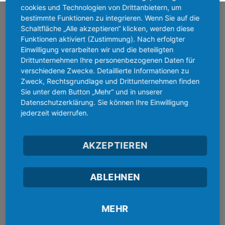
cookies und Technologien von Drittanbietern, um
bestimmte Funktionen zu integrieren. Wenn Sie auf die
SERVICE-GARANTIE
Schaltfläche „Alle akzeptieren“ klicken, werden diese
Funktionen aktiviert (Zustimmung). Nach erfolgter
Einwilligung verarbeiten wir und die beteiligten
Drittunternehmen Ihre personenbezogenen Daten für
verschiedene Zwecke. Detaillierte Informationen zu
Schnelle Produktionszeit
Zweck, Rechtsgrundlage und Drittunternehmen finden
Hochwertige Drucktechniken
Sie unter dem Button „Mehr“ und in unserer
Günstiger Versand
Datenschutzerklärung. Sie können Ihre Einwilligung
jederzeit widerrufen.
Hilfsbereiter Service
Faire Rückgaberegeln
30 Tage Rückgabegarantie
AKZEPTIEREN
NEUHEITEN & NEWS
ABLEHNEN
20% Rabatt bis 24. Mai 2026
20
Mai
Keine
MEHR
Kommentare
zu
Muttertag Special 30% – Premium Style
01
20%