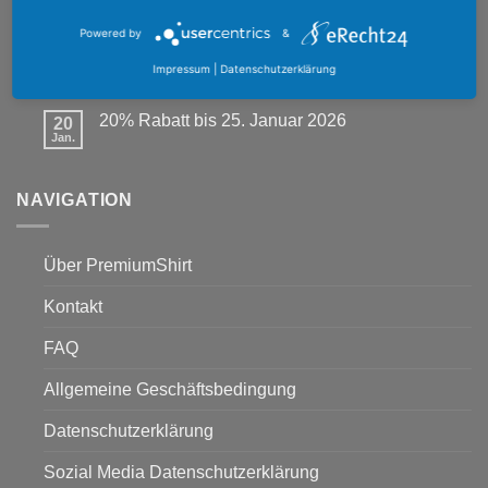
Rabatt
Mai
Keine
bis
Kommentare
Powered by
&
24.
zu
Mai
Valentinstag Special 30% – Premium Style
30
Muttertag
2026
Impressum
|
Datenschutzerklärung
Special
Jan.
Keine
30%
Kommentare
–
zu
Premium
20% Rabatt bis 25. Januar 2026
20
Valentinstag
Style
Special
Jan.
Keine
30%
Kommentare
–
zu
Premium
20%
Style
NAVIGATION
Rabatt
bis
25.
Januar
2026
Über PremiumShirt
Kontakt
FAQ
Allgemeine Geschäftsbedingung
Datenschutzerklärung
Sozial Media Datenschutzerklärung